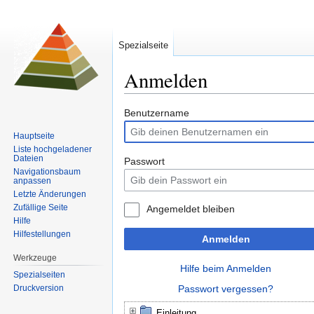
Spezialseite
Anmelden
Zur
Zur
Benutzername
Navigation
Suche
Hauptseite
springen
springen
Liste hochgeladener
Dateien
Passwort
Navigationsbaum
anpassen
Letzte Änderungen
Zufällige Seite
Angemeldet bleiben
Hilfe
Hilfestellungen
Anmelden
Werkzeuge
Hilfe beim Anmelden
Spezialseiten
Druckversion
Passwort vergessen?
Einleitung