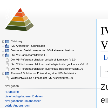
I
V
Einleitung
IVS-Architektur - Grundlagen
Die sieben Basiskonzepte der IVS-Rahmenarchitektur
Die IVS-Rahmenarchitektur 1.0
L
Die IVS-Referenzarchitektur Verkehrsinformation IV 1.0
Die IVS-Referenzarchitektur zuständigkeitsübergreifendes VM 1.0
Zur
Zur
Die IVS-Referenzarchitektur Multimodale Reiseinformation 1.0
Navi
Such
Phasen & Schritte zur Entwicklung einer IVS-Architektur
Weiterentwicklung & Pflege der IVS-Architekturen 1.0
spri
spri
Z
Navigation
Hauptseite
Liste hochgeladener Dateien
e
Navigationsbaum anpassen
Letzte Änderungen