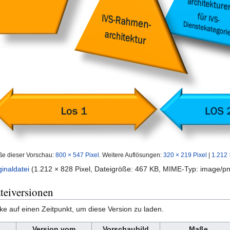
ße dieser Vorschau:
800 × 547 Pixel
.
Weitere Auflösungen:
320 × 219 Pixel
|
1.212 
ginaldatei
‎
(1.212 × 828 Pixel, Dateigröße: 467 KB, MIME-Typ:
image/p
teiversionen
cke auf einen Zeitpunkt, um diese Version zu laden.
Version vom
Vorschaubild
Maße