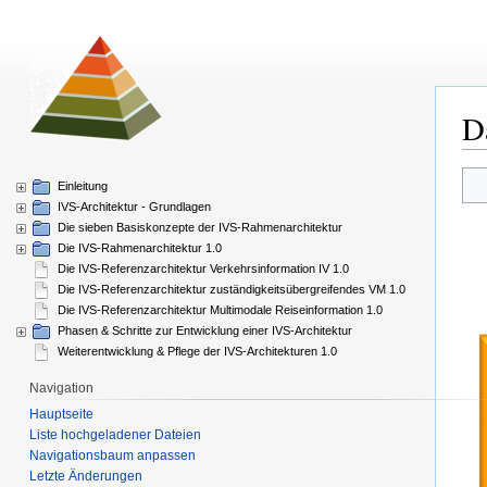
D
Zur
Zur
Einleitung
Nav
Suc
IVS-Architektur - Grundlagen
spr
spr
Die sieben Basiskonzepte der IVS-Rahmenarchitektur
Die IVS-Rahmenarchitektur 1.0
Die IVS-Referenzarchitektur Verkehrsinformation IV 1.0
Die IVS-Referenzarchitektur zuständigkeitsübergreifendes VM 1.0
Die IVS-Referenzarchitektur Multimodale Reiseinformation 1.0
Phasen & Schritte zur Entwicklung einer IVS-Architektur
Weiterentwicklung & Pflege der IVS-Architekturen 1.0
Navigation
Hauptseite
Liste hochgeladener Dateien
Navigationsbaum anpassen
Letzte Änderungen