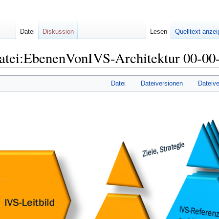
Datei
Diskussion
Lesen
Quelltext anze
atei:EbenenVonIVS-Architektur 00-00
Datei
Dateiversionen
Dateiv
igation
he
ingen
ingen