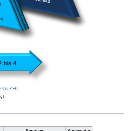
× 828 Pixel
.
ng
)
Benutzer
Kommentar