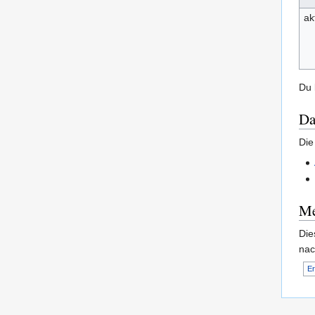
ak
Du 
Da
Die
Me
Die
nac
Er