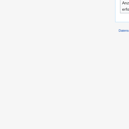
Anz
erf
Datens