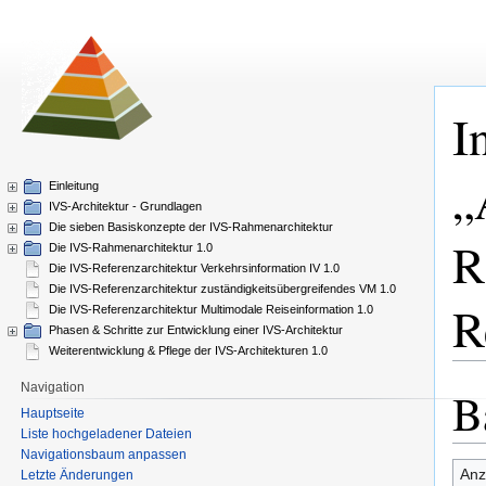
I
„
Einleitung
IVS-Architektur - Grundlagen
Die sieben Basiskonzepte der IVS-Rahmenarchitektur
R
Die IVS-Rahmenarchitektur 1.0
Die IVS-Referenzarchitektur Verkehrsinformation IV 1.0
Die IVS-Referenzarchitektur zuständigkeitsübergreifendes VM 1.0
R
Die IVS-Referenzarchitektur Multimodale Reiseinformation 1.0
Phasen & Schritte zur Entwicklung einer IVS-Architektur
Weiterentwicklung & Pflege der IVS-Architekturen 1.0
Navigation
B
Zur
Zur
Hauptseite
Navi
Such
Liste hochgeladener Dateien
spri
spri
Navigationsbaum anpassen
Anze
Letzte Änderungen