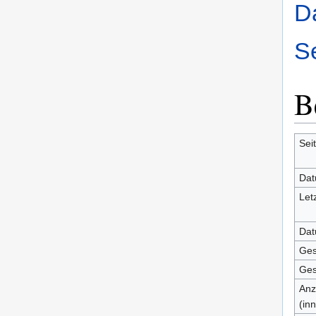
D
S
B
Seit
Dat
Let
Dat
Ges
Ges
Anz
(in